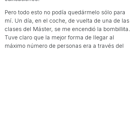
Pero todo esto no podía quedármelo sólo para
mí. Un día, en el coche, de vuelta de una de las
clases del Máster, se me encendió la bombillita.
Tuve claro que la mejor forma de llegar al
máximo número de personas era a través del
mundo online.
El blog de The Cambium Design tenía que
convertirse en una plataforma para difundir las
posibilidades de la madera. Esto lo tenía claro.
Pero, ¿cuál sería la mejor forma de dirigirse a las
personas? Muchos de los conceptos sobre los
que es necesario hablar son muy técnicos y
requieren de una formación previa. Sin embargo,
yo necesitaba que mi mensaje pudiese llegar a
todos los públicos.